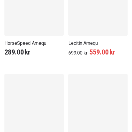
HorseSpeed Amequ
Lecitin Amequ
Det
Det
289.00
kr
559.00
kr
699.00
kr
ursprungliga
nuvar
priset
priset
var:
är:
699.00kr.
559.0