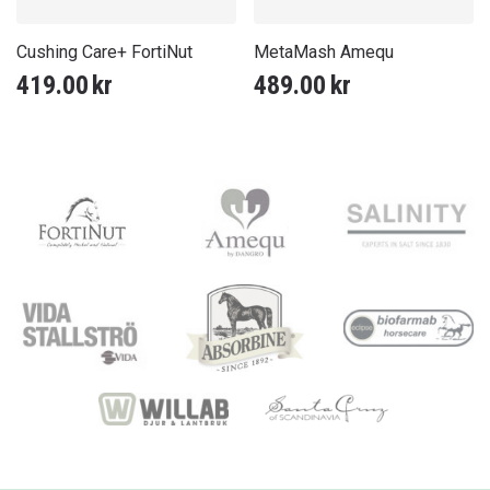
Cushing Care+ FortiNut
MetaMash Amequ
419.00
kr
489.00
kr