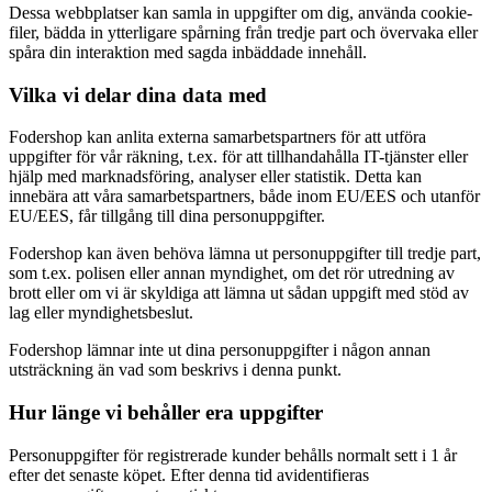
Dessa webbplatser kan samla in uppgifter om dig, använda cookie-
filer, bädda in ytterligare spårning från tredje part och övervaka eller
spåra din interaktion med sagda inbäddade innehåll.
Vilka vi delar dina data med
Fodershop kan anlita externa samarbetspartners för att utföra
uppgifter för vår räkning, t.ex. för att tillhandahålla IT-tjänster eller
hjälp med marknadsföring, analyser eller statistik. Detta kan
innebära att våra samarbetspartners, både inom EU/EES och utanför
EU/EES, får tillgång till dina personuppgifter.
Fodershop kan även behöva lämna ut personuppgifter till tredje part,
som t.ex. polisen eller annan myndighet, om det rör utredning av
brott eller om vi är skyldiga att lämna ut sådan uppgift med stöd av
lag eller myndighetsbeslut.
Fodershop lämnar inte ut dina personuppgifter i någon annan
utsträckning än vad som beskrivs i denna punkt.
Hur länge vi behåller era uppgifter
Personuppgifter för registrerade kunder behålls normalt sett i 1 år
efter det senaste köpet. Efter denna tid avidentifieras