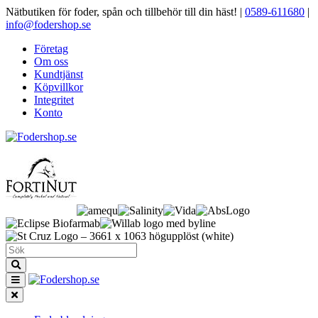
Nätbutiken för foder, spån och tillbehör till din häst!
|
0589-611680
|
info@fodershop.se
Företag
Om oss
Kundtjänst
Köpvillkor
Integritet
Konto