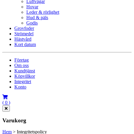
Luftvägar
Hovar
Leder & rörlighet
Hud & päls
Godis
Grovfoder
Strömedel
Hästvård
Kort datum
Företag
Om oss
Kundtjänst
Köpvillkor
Integritet
Konto
( 0 )
Varukorg
Hem
>
Integritetspolicy