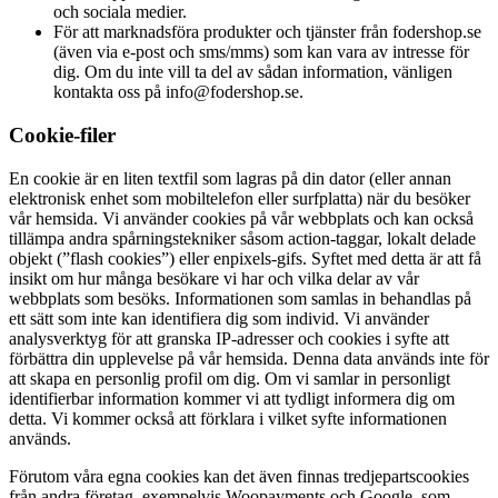
och sociala medier.
För att marknadsföra produkter och tjänster från fodershop.se
(även via e-post och sms/mms) som kan vara av intresse för
dig. Om du inte vill ta del av sådan information, vänligen
kontakta oss på info@fodershop.se.
Cookie-filer
En cookie är en liten textfil som lagras på din dator (eller annan
elektronisk enhet som mobiltelefon eller surfplatta) när du besöker
vår hemsida. Vi använder cookies på vår webbplats och kan också
tillämpa andra spårningstekniker såsom action-taggar, lokalt delade
objekt (”flash cookies”) eller enpixels-gifs. Syftet med detta är att få
insikt om hur många besökare vi har och vilka delar av vår
webbplats som besöks. Informationen som samlas in behandlas på
ett sätt som inte kan identifiera dig som individ. Vi använder
analysverktyg för att granska IP-adresser och cookies i syfte att
förbättra din upplevelse på vår hemsida. Denna data används inte för
att skapa en personlig profil om dig. Om vi samlar in personligt
identifierbar information kommer vi att tydligt informera dig om
detta. Vi kommer också att förklara i vilket syfte informationen
används.
Förutom våra egna cookies kan det även finnas tredjepartscookies
från andra företag, exempelvis Woopayments och Google, som