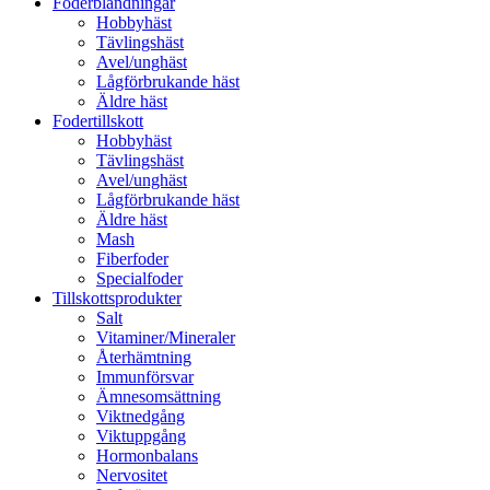
Foderblandningar
Hobbyhäst
Tävlingshäst
Avel/unghäst
Lågförbrukande häst
Äldre häst
Fodertillskott
Hobbyhäst
Tävlingshäst
Avel/unghäst
Lågförbrukande häst
Äldre häst
Mash
Fiberfoder
Specialfoder
Tillskottsprodukter
Salt
Vitaminer/Mineraler
Återhämtning
Immunförsvar
Ämnesomsättning
Viktnedgång
Viktuppgång
Hormonbalans
Nervositet