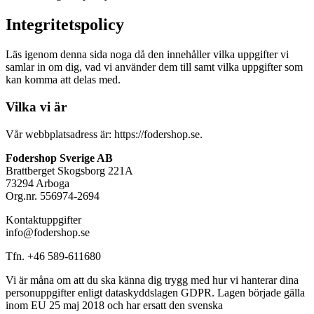
Integritetspolicy
Läs igenom denna sida noga då den innehåller vilka uppgifter vi
samlar in om dig, vad vi använder dem till samt vilka uppgifter som
kan komma att delas med.
Vilka vi är
Vår webbplatsadress är: https://fodershop.se.
Fodershop Sverige AB
Brattberget Skogsborg 221A
73294 Arboga
Org.nr. 556974-2694
Kontaktuppgifter
info@fodershop.se
Tfn. +46 589-611680
Vi är måna om att du ska känna dig trygg med hur vi hanterar dina
personuppgifter enligt dataskyddslagen GDPR. Lagen började gälla
inom EU 25 maj 2018 och har ersatt den svenska