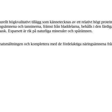
ukturellt högkvalitativt tillägg som kännetecknas av ett relativt högt prote
sämnena och tanninerna, främst från bladdelarna, behålls i den färdiga
mask. Esparsett är rik på naturliga mineraler och spårämnen.
 matsmältningen och komplettera med de fördelaktiga näringsämnena från