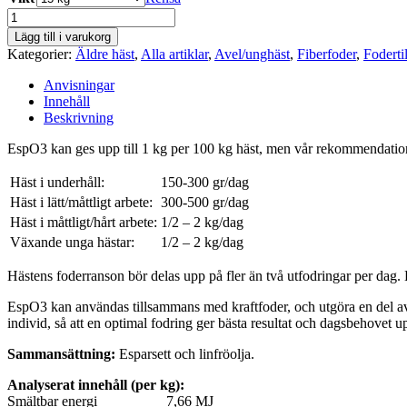
EspO3
Amequ
Lägg till i varukorg
mängd
Kategorier:
Äldre häst
,
Alla artiklar
,
Avel/unghäst
,
Fiberfoder
,
Fodertil
Anvisningar
Innehåll
Beskrivning
EspO3 kan ges upp till 1 kg per 100 kg häst, men vår rekommendation
Häst i underhåll:
150-300 gr/dag
Häst i lätt/måttligt arbete:
300-500 gr/dag
Häst i måttligt/hårt arbete:
1/2 – 2 kg/dag
Växande unga hästar:
1/2 – 2 kg/dag
Hästens foderranson bör delas upp på fler än två utfodringar per da
EspO3 kan användas tillsammans med kraftfoder, och utgöra en del av 
individ, så att en optimal fodring ger bästa resultat och dagsbehovet u
Sammansättning:
Esparsett och linfröolja.
Analyserat innehåll (per kg):
Smältbar energi 7,66 MJ