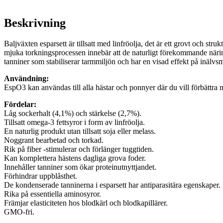
Beskrivning
Baljväxten esparsett är tillsatt med linfröolja, det är ett grovt och str
mjuka torkningsprocessen innebär att de naturligt förekommande näring
tanniner som stabiliserar tarmmiljön och har en visad effekt på inälvs
Användning:
EspO3 kan användas till alla hästar och ponnyer där du vill förbättra
Fördelar:
Låg sockerhalt (4,1%) och stärkelse (2,7%).
Tillsatt omega-3 fettsyror i form av linfröolja.
En naturlig produkt utan tillsatt soja eller melass.
Noggrant bearbetad och torkad.
Rik på fiber -stimulerar och förlänger tuggtiden.
Kan komplettera hästens dagliga grova foder.
Innehåller tanniner som ökar proteinutnyttjandet.
Förhindrar uppblåsthet.
De kondenserade tanninerna i esparsett har antiparasitära egenskaper.
Rika på essentiella aminosyror.
Främjar elasticiteten hos blodkärl och blodkapillärer.
GMO-fri.