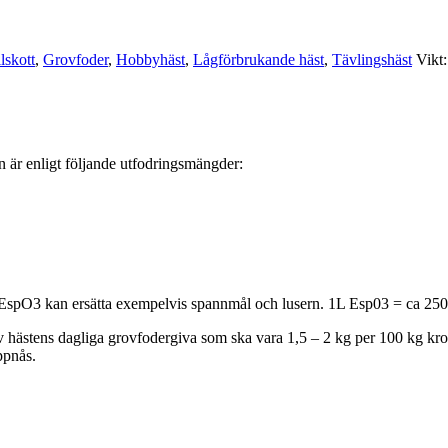
lskott
,
Grovfoder
,
Hobbyhäst
,
Lågförbrukande häst
,
Tävlingshäst
Vikt
 är enligt följande utfodringsmängder:
g. EspO3 kan ersätta exempelvis spannmål och lusern. 1L Esp03 = ca 25
hästens dagliga grovfodergiva som ska vara 1,5 – 2 kg per 100 kg kropp
ppnås.