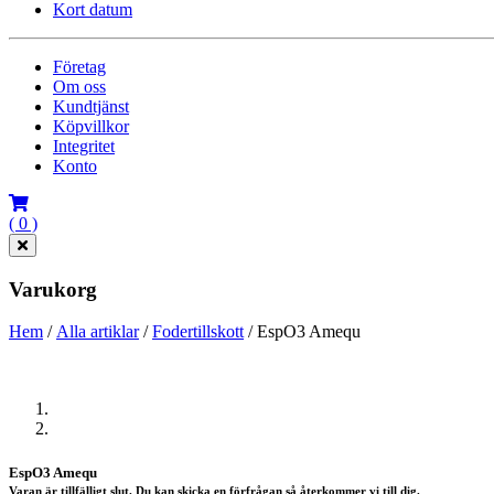
Kort datum
Företag
Om oss
Kundtjänst
Köpvillkor
Integritet
Konto
( 0 )
Varukorg
Hem
/
Alla artiklar
/
Fodertillskott
/ EspO3 Amequ
Föregående
Nästa
EspO3 Amequ
Varan är tillfälligt slut. Du kan skicka en förfrågan så återkommer vi till dig.