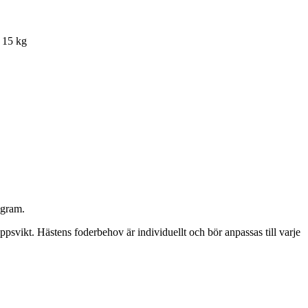
: 15 kg
0gram.
svikt. Hästens foderbehov är individuellt och bör anpassas till varje