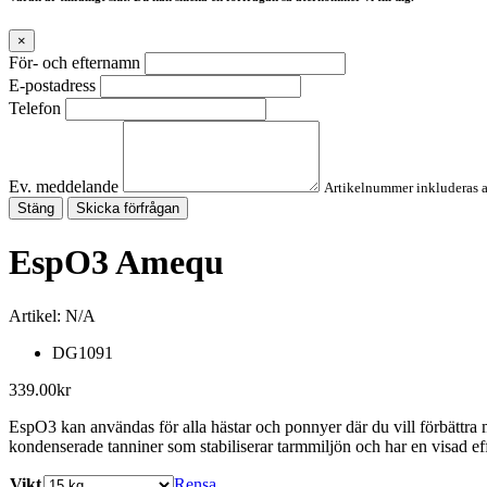
×
För- och efternamn
E-postadress
Telefon
Ev. meddelande
Artikelnummer inkluderas 
Stäng
Skicka förfrågan
EspO3 Amequ
Artikel:
N/A
DG1091
339.00
kr
EspO3 kan användas för alla hästar och ponnyer där du vill förbättra 
kondenserade tanniner som stabiliserar tarmmiljön och har en visad ef
Vikt
Rensa