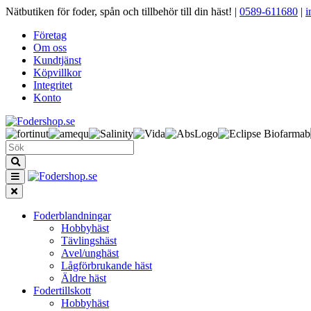
Nätbutiken för foder, spån och tillbehör till din häst!
|
0589-611680
|
i
Företag
Om oss
Kundtjänst
Köpvillkor
Integritet
Konto
Foderblandningar
Hobbyhäst
Tävlingshäst
Avel/unghäst
Lågförbrukande häst
Äldre häst
Fodertillskott
Hobbyhäst