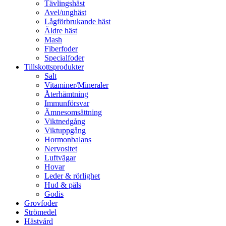
Tävlingshäst
Avel/unghäst
Lågförbrukande häst
Äldre häst
Mash
Fiberfoder
Specialfoder
Tillskottsprodukter
Salt
Vitaminer/Mineraler
Återhämtning
Immunförsvar
Ämnesomsättning
Viktnedgång
Viktuppgång
Hormonbalans
Nervositet
Luftvägar
Hovar
Leder & rörlighet
Hud & päls
Godis
Grovfoder
Strömedel
Hästvård