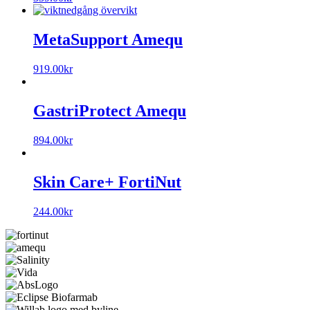
MetaSupport Amequ
919.00
kr
GastriProtect Amequ
894.00
kr
Skin Care+ FortiNut
244.00
kr