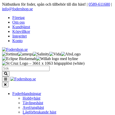
Nätbutiken för foder, spån och tillbehör till din häst!
|
0589-611680
|
info@fodershop.se
Företag
Om oss
Kundtjänst
Köpvillkor
Integritet
Konto
Foderblandningar
Hobbyhäst
Tävlingshäst
Avel/unghäst
Lågförbrukande häst