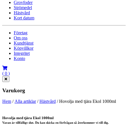
Grovfoder
Strömedel
Hästvård
Kort datum
Företag
Om oss
Kundtjänst
Köpvillkor
Integritet
Konto
( 0 )
Varukorg
Hem
/
Alla artiklar
/
Hästvård
/ Hovolja med tjära Ekol 1000ml
Hovolja med tjära Ekol 1000ml
Varan är tillfälligt slut. Du kan skicka en förfrågan så återkommer vi till dig.