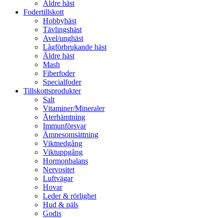
Äldre häst
Fodertillskott
Hobbyhäst
Tävlingshäst
Avel/unghäst
Lågförbrukande häst
Äldre häst
Mash
Fiberfoder
Specialfoder
Tillskottsprodukter
Salt
Vitaminer/Mineraler
Återhämtning
Immunförsvar
Ämnesomsättning
Viktnedgång
Viktuppgång
Hormonbalans
Nervositet
Luftvägar
Hovar
Leder & rörlighet
Hud & päls
Godis