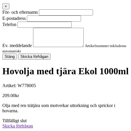
×
För- och efternamn
E-postadress
Telefon
Ev. meddelande
Artikelnummer inkluderas
automatiskt
Stäng
Skicka förfrågan
Hovolja med tjära Ekol 1000ml
Artikel:
W778005
209.00
kr
Olja med ren trätjära som motverkar uttorkning och sprickor i
hovarna.
Tillfälligt slut
Skicka förfrågan