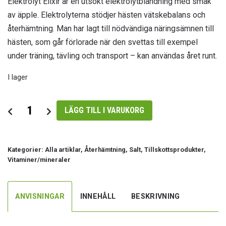
Elektrolyt Elixir är en utsökt elektrolytblandning med smak
av äpple. Elektrolyterna stödjer hästen vätskebalans och
återhämtning. Man har lagt till nödvändiga näringsämnen till
hästen, som går förlorade när den svettas till exempel
under träning, tävling och transport – kan användas året runt.
I lager
Elixir
LÄGG TILL I VARUKORG
Elektrolyt
Amequ
mängd
Kategorier:
Alla artiklar
,
Återhämtning
,
Salt
,
Tillskottsprodukter
,
Vitaminer/mineraler
ANVISNINGAR
INNEHÅLL
BESKRIVNING