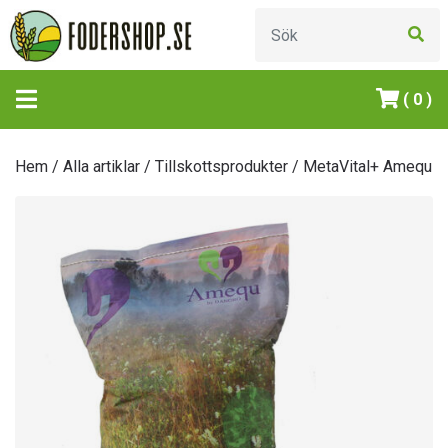
( 0 )
Hem
/
Alla artiklar
/
Tillskottsprodukter
/ MetaVital+ Amequ