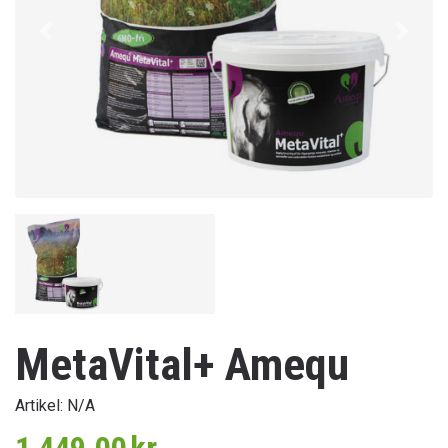
Föregående
Nästa
MetaVital+ Amequ
Artikel:
N/A