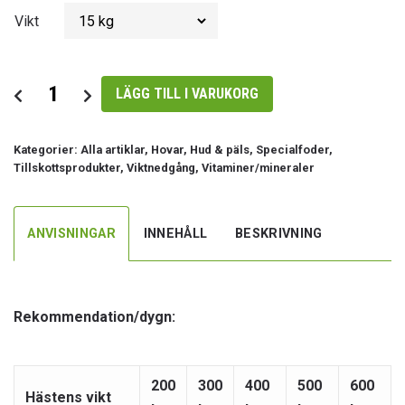
Vikt
MetaVital+
LÄGG TILL I VARUKORG
Amequ
mängd
Kategorier:
Alla artiklar
,
Hovar
,
Hud & päls
,
Specialfoder
,
Tillskottsprodukter
,
Viktnedgång
,
Vitaminer/mineraler
ANVISNINGAR
INNEHÅLL
BESKRIVNING
Rekommendation/dygn:
200
300
400
500
600
Hästens vikt