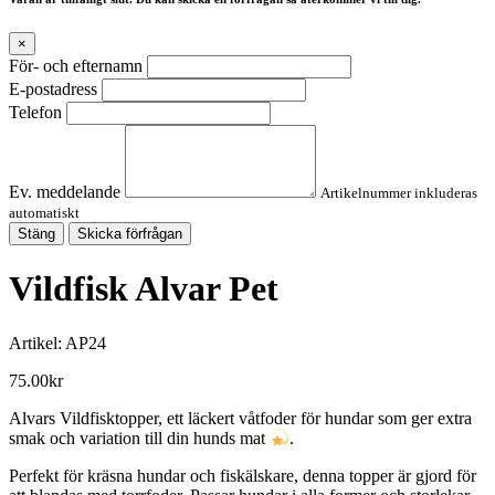
×
För- och efternamn
E-postadress
Telefon
Ev. meddelande
Artikelnummer inkluderas
automatiskt
Stäng
Skicka förfrågan
Vildfisk Alvar Pet
Artikel:
AP24
75.00
kr
Alvars Vildfisktopper, ett läckert våtfoder för hundar som ger extra
smak och variation till din hunds mat
.
Perfekt för kräsna hundar och fiskälskare, denna topper är gjord för