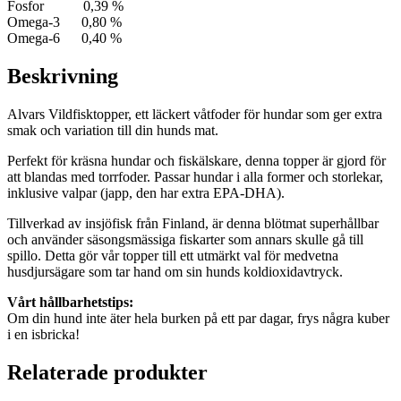
Fosfor 0,39 %
Omega-3 0,80 %
Omega-6 0,40 %
Beskrivning
Alvars Vildfisktopper, ett läckert våtfoder för hundar som ger extra
smak och variation till din hunds mat.
Perfekt för kräsna hundar och fiskälskare, denna topper är gjord för
att blandas med torrfoder. Passar hundar i alla former och storlekar,
inklusive valpar (japp, den har extra EPA-DHA).
Tillverkad av insjöfisk från Finland, är denna blötmat superhållbar
och använder säsongsmässiga fiskarter som annars skulle gå till
spillo. Detta gör vår topper till ett utmärkt val för medvetna
husdjursägare som tar hand om sin hunds koldioxidavtryck.
Vårt hållbarhetstips:
Om din hund inte äter hela burken på ett par dagar, frys några kuber
i en isbricka!
Relaterade produkter