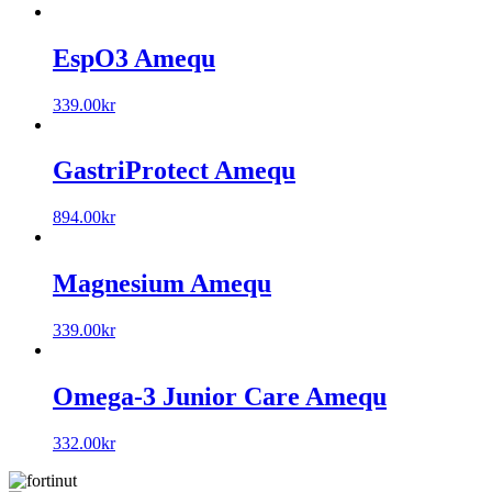
EspO3 Amequ
339.00
kr
GastriProtect Amequ
894.00
kr
Magnesium Amequ
339.00
kr
Omega-3 Junior Care Amequ
332.00
kr