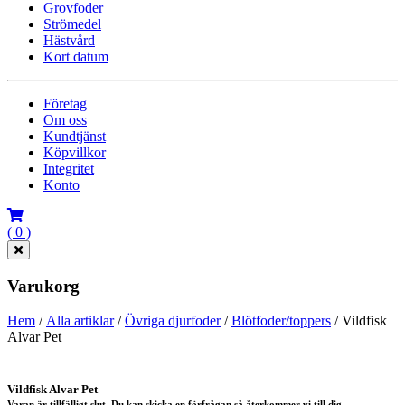
Grovfoder
Strömedel
Hästvård
Kort datum
Företag
Om oss
Kundtjänst
Köpvillkor
Integritet
Konto
( 0 )
Varukorg
Hem
/
Alla artiklar
/
Övriga djurfoder
/
Blötfoder/toppers
/ Vildfisk
Alvar Pet
Vildfisk Alvar Pet
Varan är tillfälligt slut. Du kan skicka en förfrågan så återkommer vi till dig.