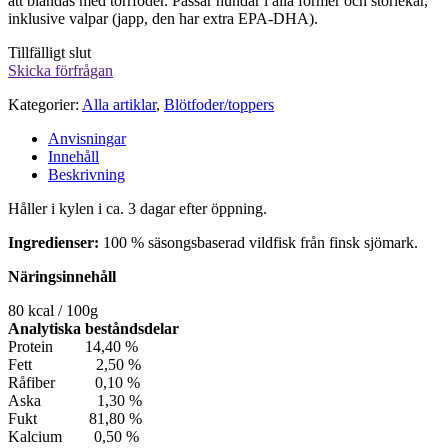
att blandas med torrfoder. Passar hundar i alla former och storlekar,
inklusive valpar (japp, den har extra EPA-DHA).
Tillfälligt slut
Skicka förfrågan
Kategorier:
Alla artiklar
,
Blötfoder/toppers
Anvisningar
Innehåll
Beskrivning
Håller i kylen i ca. 3 dagar efter öppning.
Ingredienser:
100 % säsongsbaserad vildfisk från finsk sjömark.
Näringsinnehåll
80 kcal / 100g
Analytiska beståndsdelar
Protein 14,40 %
Fett 2,50 %
Råfiber 0,10 %
Aska 1,30 %
Fukt 81,80 %
Kalcium 0,50 %