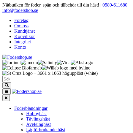
Nätbutiken för foder, spån och tillbehör till din häst!
|
0589-611680
|
info@fodershop.se
Företag
Om oss
Kundtjänst
Köpvillkor
Integritet
Konto
Foderblandningar
Hobbyhäst
Tävlingshäst
Avel/unghäst
Lågförbrukande häst