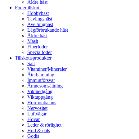
Äldre häst
Fodertillskott
Hobbyhäst
Tävlingshäst
Avel/unghäst
Lågförbrukande häst
Äldre häst
Mash
Fiberfoder
Specialfoder
Tillskottsprodukter
Salt
Vitaminer/Mineraler
Återhämtning
Immunförsvar
Ämnesomsättning
Viktnedgång
Viktuppgång
Hormonbalans
Nervositet
Luftvägar
Hovar
Leder & rörlighet
Hud & päls
Godis