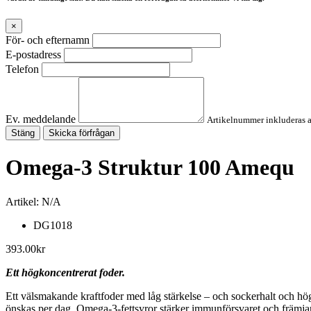
×
För- och efternamn
E-postadress
Telefon
Ev. meddelande
Artikelnummer inkluderas 
Stäng
Skicka förfrågan
Omega-3 Struktur 100 Amequ
Artikel:
N/A
DG1018
393.00
kr
Ett högkoncentrerat foder.
Ett välsmakande kraftfoder med låg stärkelse – och sockerhalt och hög 
önskas per dag. Omega-3-fettsyror stärker immunförsvaret och främja