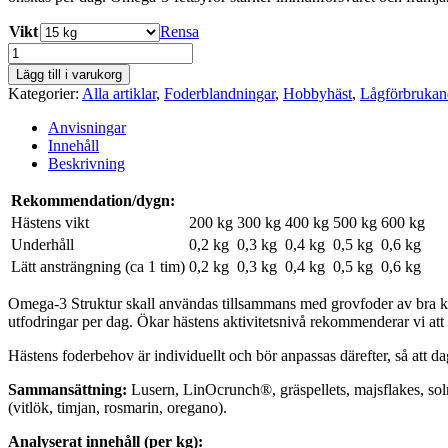
Vikt
Rensa
Omega-
3
Lägg till i varukorg
Struktur
Kategorier:
Alla artiklar
,
Foderblandningar
,
Hobbyhäst
,
Lågförbrukan
100
Amequ
Anvisningar
mängd
Innehåll
Beskrivning
Rekommendation/dygn:
Hästens vikt
200 kg
300 kg
400 kg
500 kg
600 kg
Underhåll
0,2 kg
0,3 kg
0,4 kg
0,5 kg
0,6 kg
Lätt ansträngning (ca 1 tim)
0,2 kg
0,3 kg
0,4 kg
0,5 kg
0,6 kg
Omega-3 Struktur skall användas tillsammans med grovfoder av bra kva
utfodringar per dag. Ökar hästens aktivitetsnivå rekommenderar vi att by
Hästens foderbehov är individuellt och bör anpassas därefter, så att da
Sammansättning:
Lusern, LinOcrunch®, gräspellets, majsflakes, solro
(vitlök, timjan, rosmarin, oregano).
Analyserat innehåll (per kg):