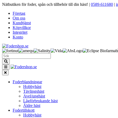
Nätbutiken för foder, spån och tillbehör till din häst!
|
0589-611680
|
i
Företag
Om oss
Kundtjänst
Köpvillkor
Integritet
Konto
Foderblandningar
Hobbyhäst
Tävlingshäst
Avel/unghäst
Lågförbrukande häst
Äldre häst
Fodertillskott
Hobbyhäst