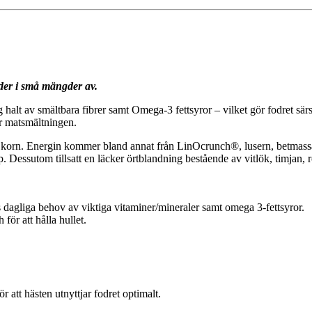
oder i små mängder av.
halt av smältbara fibrer samt Omega-3 fettsyror – vilket gör fodret särsk
r matsmältningen.
er korn. Energin kommer bland annat från LinOcrunch®, lusern, betmassa,
. Dessutom tillsatt en läcker örtblandning bestående av vitlök, timjan,
dagliga behov av viktiga vitaminer/mineraler samt omega 3-fettsyror.
ör att hålla hullet.
tt hästen utnyttjar fodret optimalt.