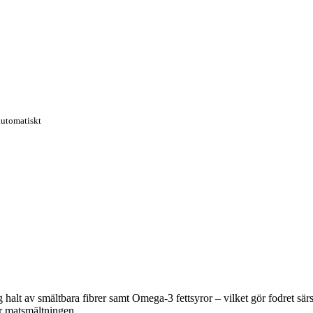
automatiskt
halt av smältbara fibrer samt Omega-3 fettsyror – vilket gör fodret särsk
r matsmältningen.