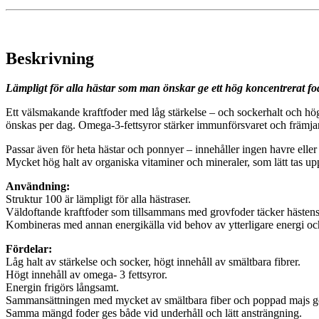
Beskrivning
Lämpligt för alla hästar som man önskar ge ett hög koncentrerat f
Ett välsmakande kraftfoder med låg stärkelse – och sockerhalt och hög 
önskas per dag. Omega-3-fettsyror stärker immunförsvaret och främja
Passar även för heta hästar och ponnyer – innehåller ingen havre ell
Mycket hög halt av organiska vitaminer och mineraler, som lätt tas upp
Användning:
Struktur 100 är lämpligt för alla hästraser.
Väldoftande kraftfoder som tillsammans med grovfoder täcker hästens 
Kombineras med annan energikälla vid behov av ytterligare energi och f
Fördelar:
Låg halt av stärkelse och socker, högt innehåll av smältbara fibrer.
Högt innehåll av omega- 3 fettsyror.
Energin frigörs långsamt.
Sammansättningen med mycket av smältbara fiber och poppad majs gör a
Samma mängd foder ges både vid underhåll och lätt ansträngning.