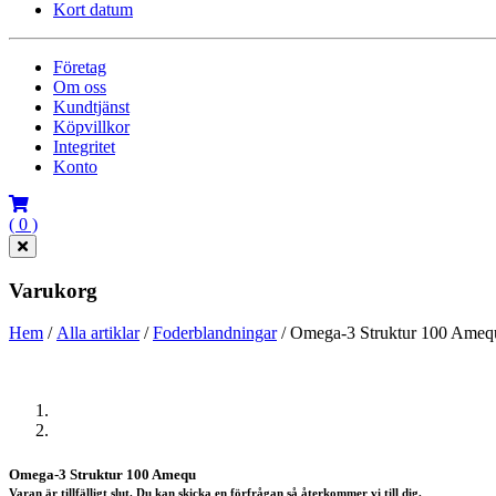
Kort datum
Företag
Om oss
Kundtjänst
Köpvillkor
Integritet
Konto
( 0 )
Varukorg
Hem
/
Alla artiklar
/
Foderblandningar
/ Omega-3 Struktur 100 Ameq
Föregående
Nästa
Omega-3 Struktur 100 Amequ
Varan är tillfälligt slut. Du kan skicka en förfrågan så återkommer vi till dig.