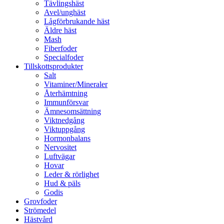
Tävlingshäst
Avel/unghäst
Lågförbrukande häst
Äldre häst
Mash
Fiberfoder
Specialfoder
Tillskottsprodukter
Salt
Vitaminer/Mineraler
Återhämtning
Immunförsvar
Ämnesomsättning
Viktnedgång
Viktuppgång
Hormonbalans
Nervositet
Luftvägar
Hovar
Leder & rörlighet
Hud & päls
Godis
Grovfoder
Strömedel
Hästvård