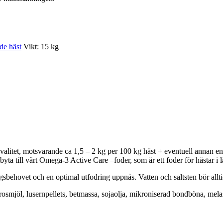
de häst
Vikt: 15 kg
litet, motsvarande ca 1,5 – 2 kg per 100 kg häst + eventuell annan en
ta till vårt Omega-3 Active Care –foder, som är ett foder för hästar i lätt
gsbehovet och en optimal utfodring uppnås. Vatten och saltsten bör alltid
smjöl, lusernpellets, betmassa, sojaolja, mikroniserad bondböna, melass,