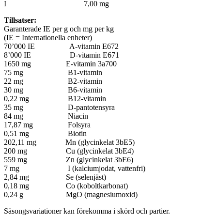
I 7,00 mg
Tillsatser:
Garanterade IE per g och mg per kg
(IE = Internationella enheter)
70’000 IE A-vitamin E672
8’000 IE D-vitamin E671
1650 mg E-vitamin 3a700
75 mg B1-vitamin
22 mg B2-vitamin
30 mg B6-vitamin
0,22 mg B12-vitamin
35 mg D-pantotensyra
84 mg Niacin
17,87 mg Folsyra
0,51 mg Biotin
202,11 mg Mn (glycinkelat 3bE5)
200 mg Cu (glycinkelat 3bE4)
559 mg Zn (glycinkelat 3bE6)
7 mg I (kalciumjodat, vattenfri)
2,84 mg Se (selenjäst)
0,18 mg Co (koboltkarbonat)
0,24 g MgO (magnesiumoxid)
Säsongsvariationer kan förekomma i skörd och partier.