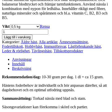
balanserar blodtrycket och främjar tarmfunktionen. Använd nässla i
kombination med nypon för ledhälsa. Innehåller rikligt med fibrer,
naturliga mineraler och spårämnen och bl.a. vitamin C, B2, B3 och
B5.
Vikt
Rensa
Nässla
FortiNut
Lägg till i varukorg
mängd
Kategorier:
Äldre häst
,
Alla artiklar
,
Ämnesomsättning
,
Fodertillskott
,
Hobbyhäst
,
Immunförsvar
,
Lågförbrukande häst
,
Leder & rörlighet
,
Tävlingshäst
,
Tillskottsprodukter
Anvisningar
Innehåll
Beskrivning
Rekommendation/dag:
10-30 gram per dag. 1 dl = ca 15 gram.
Hästens foderbehov är individuellt och bör anpassas därefter, så att
dagsbehovet och en optimal utfodring uppnås.
Sammansättning:
Torkad nässla med blad och stam.
Säsongsvariationer kan förekomma i skörd och partier.