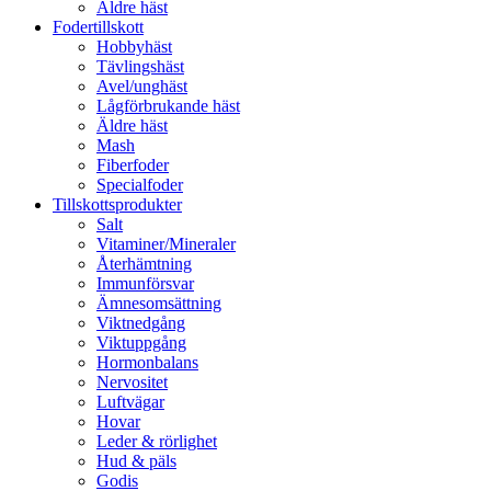
Äldre häst
Fodertillskott
Hobbyhäst
Tävlingshäst
Avel/unghäst
Lågförbrukande häst
Äldre häst
Mash
Fiberfoder
Specialfoder
Tillskottsprodukter
Salt
Vitaminer/Mineraler
Återhämtning
Immunförsvar
Ämnesomsättning
Viktnedgång
Viktuppgång
Hormonbalans
Nervositet
Luftvägar
Hovar
Leder & rörlighet
Hud & päls
Godis