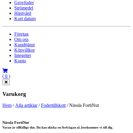
Grovfoder
Strömedel
Hästvård
Kort datum
Företag
Om oss
Kundtjänst
Köpvillkor
Integritet
Konto
( 0 )
Varukorg
Hem
/
Alla artiklar
/
Fodertillskott
/ Nässla FortiNut
Nässla FortiNut
Varan är tillfälligt slut. Du kan skicka en förfrågan så återkommer vi till dig.