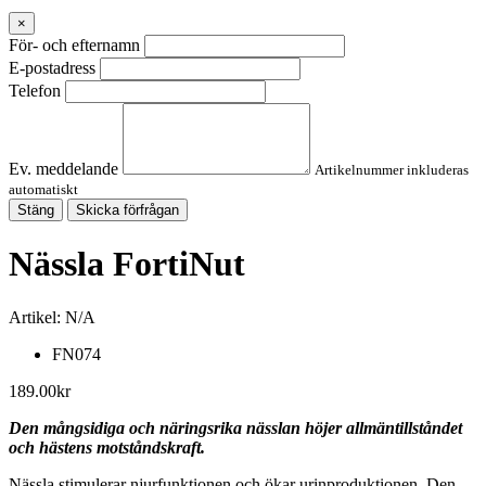
×
För- och efternamn
E-postadress
Telefon
Ev. meddelande
Artikelnummer inkluderas
automatiskt
Stäng
Skicka förfrågan
Nässla FortiNut
Artikel:
N/A
FN074
189.00
kr
Den mångsidiga och näringsrika nässlan höjer allmäntillståndet
och hästens motståndskraft.
Nässla stimulerar njurfunktionen och ökar urinproduktionen. Den