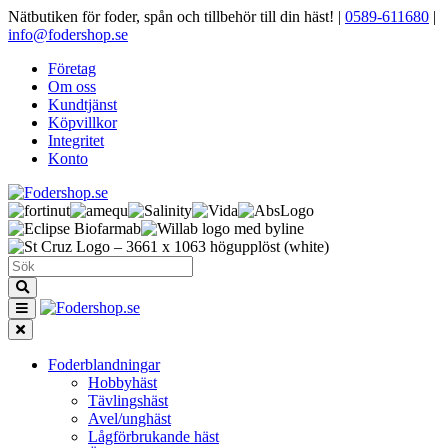
Nätbutiken för foder, spån och tillbehör till din häst!
|
0589-611680
|
info@fodershop.se
Företag
Om oss
Kundtjänst
Köpvillkor
Integritet
Konto
Foderblandningar
Hobbyhäst
Tävlingshäst
Avel/unghäst
Lågförbrukande häst