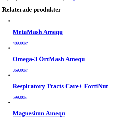
Relaterade produkter
MetaMash Amequ
489.00
kr
Omega-3 ÖrtMash Amequ
369.00
kr
Respiratory Tracts Care+ FortiNut
599.00
kr
Magnesium Amequ