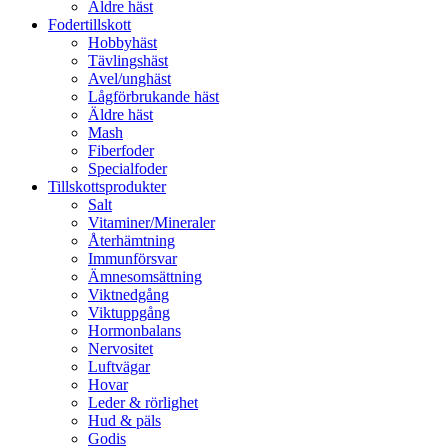
Äldre häst
Fodertillskott
Hobbyhäst
Tävlingshäst
Avel/unghäst
Lågförbrukande häst
Äldre häst
Mash
Fiberfoder
Specialfoder
Tillskottsprodukter
Salt
Vitaminer/Mineraler
Återhämtning
Immunförsvar
Ämnesomsättning
Viktnedgång
Viktuppgång
Hormonbalans
Nervositet
Luftvägar
Hovar
Leder & rörlighet
Hud & päls
Godis