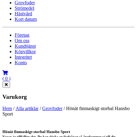
Grovfoder
Strömedel
Hästvård
Kort datum
Företag
Om oss
Kundtjänst
Köpvillkor
Integritet
Konto
( 0 )
Varukorg
Hem
/
Alla artiklar
/
Grovfoder
/ Hönät finmaskigt storbal Hansbo
Sport
Hönät finmaskigt storbal Hansbo Sport
Varan är tillfälligt slut. Du kan skicka en förfrågan så återkommer vi till dig.