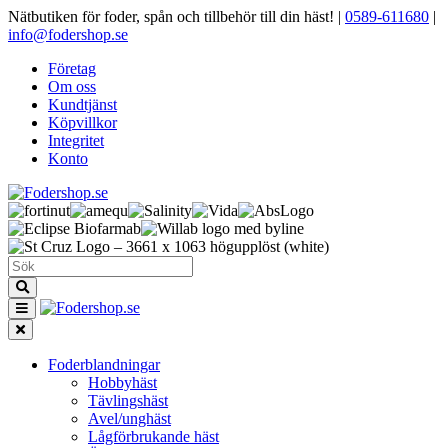
Nätbutiken för foder, spån och tillbehör till din häst!
|
0589-611680
|
info@fodershop.se
Företag
Om oss
Kundtjänst
Köpvillkor
Integritet
Konto
Foderblandningar
Hobbyhäst
Tävlingshäst
Avel/unghäst
Lågförbrukande häst