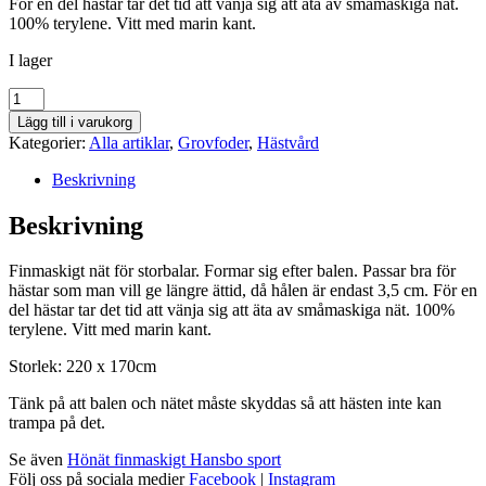
För en del hästar tar det tid att vänja sig att äta av småmaskiga nät.
100% terylene. Vitt med marin kant.
I lager
Hönät
finmaskigt
Lägg till i varukorg
storbal
Kategorier:
Alla artiklar
,
Grovfoder
,
Hästvård
Hansbo
Sport
Beskrivning
mängd
Beskrivning
Finmaskigt nät för storbalar. Formar sig efter balen. Passar bra för
hästar som man vill ge längre ättid, då hålen är endast 3,5 cm. För en
del hästar tar det tid att vänja sig att äta av småmaskiga nät. 100%
terylene. Vitt med marin kant.
Storlek: 220 x 170cm
Tänk på att balen och nätet måste skyddas så att hästen inte kan
trampa på det.
Se även
Hönät finmaskigt Hansbo sport
Följ oss på sociala medier
Facebook
|
Instagram