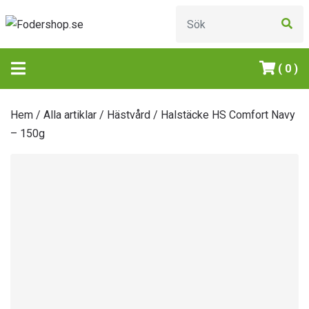
( 0 )
Hem
/
Alla artiklar
/
Hästvård
/ Halstäcke HS Comfort Navy
– 150g