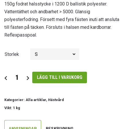
150g fodrat halsstycke i 1200 D ballistik polyester.
Vattentäthet och andbarhet > 5000. Glansig
polyesterfodring. Försett med fyra fästen inuti att ansluta
till fästen på täcken. Försluts i halsen med kardborrar.
Reflexpasspoal.
Storlek
Halstäcke
LÄGG TILL I VARUKORG
HS
Comfort
Navy
Kategorier:
Alla artiklar
,
Hästvård
-
Vikt: 1 kg
150g
mängd
ANVISNINGAR
BESKRIVNING