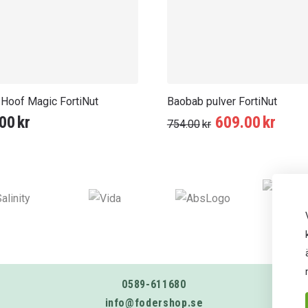
 Hoof Magic FortiNut
Baobab pulver FortiNut
Det
Det
00
kr
609.00
kr
754.00
kr
ursprungliga
nuva
priset
prise
var:
är:
754.00kr.
609.
0589-611680
info@fodershop.se