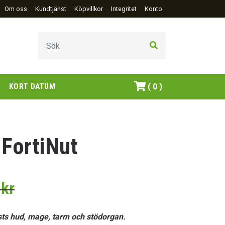
Om oss
Kundtjänst
Köpvillkor
Integritet
Konto
D
KORT DATUM
( 0 )
 FortiNut
kr
Det
Det
ursprungliga
nuvarande
priset
priset
ästs hud, mage, tarm och stödorgan.