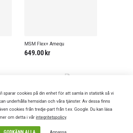
MSM Flex+ Amequ
649.00
kr
rande
t
00kr.
Vi sparar cookies på din enhet för att samla in statistik så vi
kan underhålla hemsidan och våra tjänster. Av dessa finns
även cookies från tredje-part från t.ex. Google. Du kan läsa
mer om detta i vår
integritetspolicy
.
GODKÄNN ALLA
Anpassa