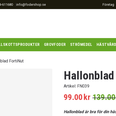
|
9-611680
info@fodershop.se
Företag
LLSKOTTSPRODUKTER
GROVFODER
STRÖMEDEL
HÄSTVÅR
blad FortiNut
Hallonblad
Artikel:
FN039
99.00
kr
139.00
Hallonblad är bra för din h