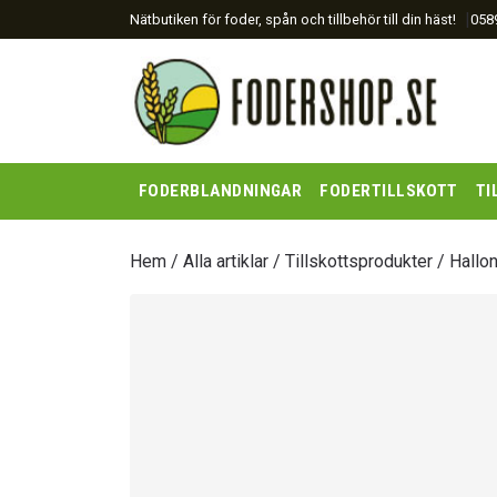
|
Nätbutiken för foder, spån och tillbehör till din häst!
058
FODERBLANDNINGAR
FODERTILLSKOTT
TI
Hem
/
Alla artiklar
/
Tillskottsprodukter
/ Hallon