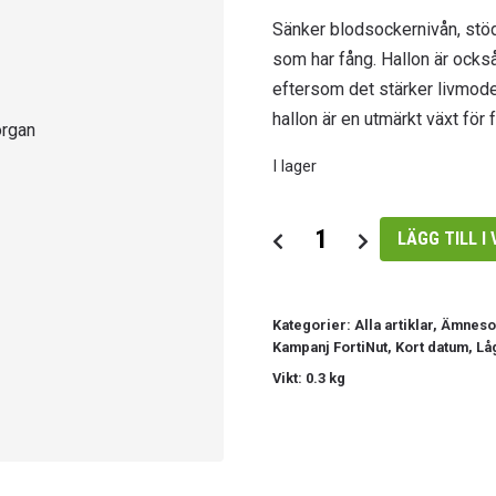
Sänker blodsockernivån, stö
som har fång. Hallon är också
eftersom det stärker livmod
hallon är en utmärkt växt för 
I lager
Hallonblad
LÄGG TILL I
FortiNut
mängd
Kategorier:
Alla artiklar
,
Ämneso
Kampanj FortiNut
,
Kort datum
,
Lå
Vikt: 0.3 kg