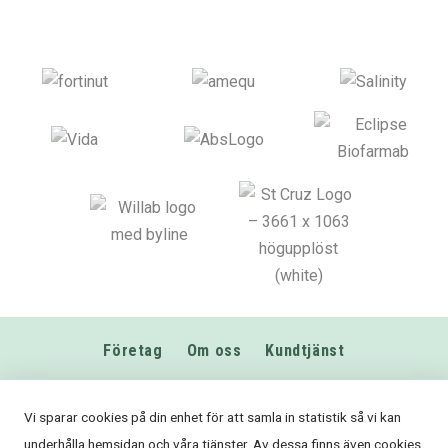
ursprungliga
nuvarande
ursprungliga
nuvara
priset
priset
priset
priset
var:
är:
var:
är:
377.00kr.
309.00kr.
139.00kr.
99.00kr
Företag
Om oss
Kundtjänst
0589-611680
Vi sparar cookies på din enhet för att samla in statistik så vi kan
info@fodershop.se
underhålla hemsidan och våra tjänster. Av dessa finns även cookies