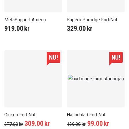
MetaSupport Amequ
Superb Porridge FortiNut
919.00
kr
329.00
kr
NU!
NU!
Ginkgo FortiNut
Hallonblad FortiNut
Det
Det
Det
Det
309.00
kr
99.00
kr
377.00
kr
139.00
kr